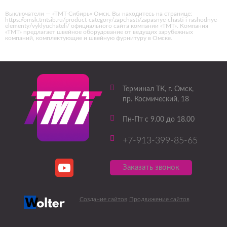
Выключатели — «ТМТ-Сибирь» Омск. Вы находитесь на странице:
https://omsk.tmtsib.ru/product-category/zapchasti/zapasnye-chasti-i-rashodnye-
elementy/vyklyuchateli/ официального сайта компании «ТМТ». Компания
«ТМТ» предлагает швейное оборудование от ведущих зарубежных
компаний, комплектующие и швейную фурнитуру в Омске.
Терминал ТК
, г.
Омск
,
пр. Космический, 18
Пн-Пт с 9.00 до 18.00
+7-913-399-85-65
Заказать звонок
Создание сайтов
Продвижение сайтов