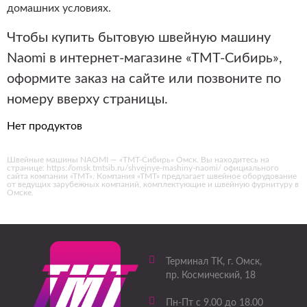
домашних условиях.
Чтобы купить бытовую швейную машину
Naomi в интернет-магазине «ТМТ-Сибирь»,
оформите заказ на сайте или позвоните по
номеру вверху страницы.
Нет продуктов
Швейные машины NAOMI — «ТМТ-Сибирь» Омск. Вы находитесь на
странице: https://omsk.tmtsib.ru/shvejnye-mashiny-naomi/ официального
сайта компании «ТМТ». Компания «ТМТ» предлагает швейное оборудование
от ведущих зарубежных компаний, комплектующие и швейную фурнитуру в
Омске.
Терминал ТК
, г.
Омск
,
пр. Космический, 18
Пн-Пт с 9.00 до 18.00