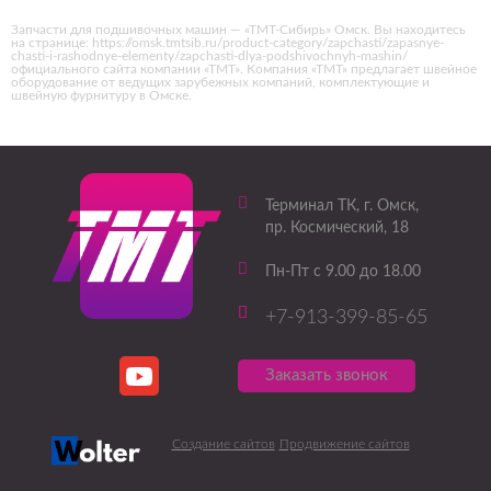
Запчасти для подшивочных машин — «ТМТ-Сибирь» Омск. Вы находитесь
на странице: https://omsk.tmtsib.ru/product-category/zapchasti/zapasnye-
chasti-i-rashodnye-elementy/zapchasti-dlya-podshivochnyh-mashin/
официального сайта компании «ТМТ». Компания «ТМТ» предлагает швейное
оборудование от ведущих зарубежных компаний, комплектующие и
швейную фурнитуру в Омске.
Терминал ТК
, г.
Омск
,
пр. Космический, 18
Пн-Пт с 9.00 до 18.00
+7-913-399-85-65
Заказать звонок
Создание сайтов
Продвижение сайтов