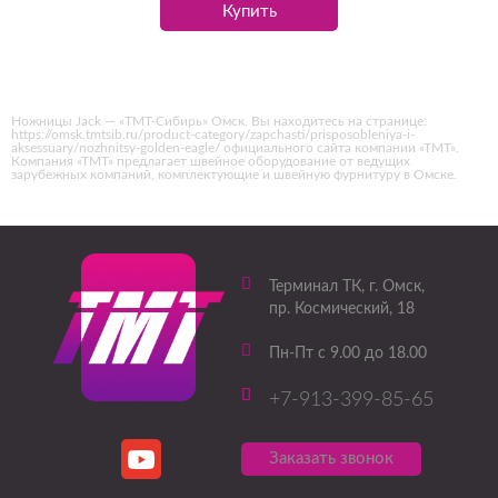
Купить
Ножницы Jack — «ТМТ-Сибирь» Омск. Вы находитесь на странице:
https://omsk.tmtsib.ru/product-category/zapchasti/prisposobleniya-i-
aksessuary/nozhnitsy-golden-eagle/ официального сайта компании «ТМТ».
Компания «ТМТ» предлагает швейное оборудование от ведущих
зарубежных компаний, комплектующие и швейную фурнитуру в Омске.
Терминал ТК
, г.
Омск
,
пр. Космический, 18
Пн-Пт с 9.00 до 18.00
+7-913-399-85-65
Заказать звонок