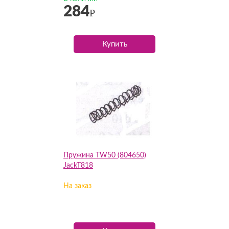
284
Р
Купить
Пружина TW50 (804650)
JackT818
На заказ