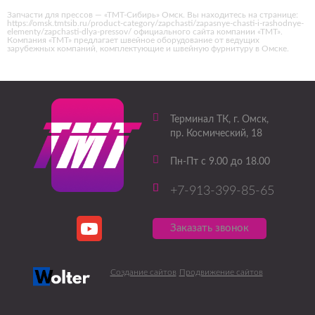
Запчасти для прессов — «ТМТ-Сибирь» Омск. Вы находитесь на странице:
https://omsk.tmtsib.ru/product-category/zapchasti/zapasnye-chasti-i-rashodnye-
elementy/zapchasti-dlya-pressov/ официального сайта компании «ТМТ».
Компания «ТМТ» предлагает швейное оборудование от ведущих
зарубежных компаний, комплектующие и швейную фурнитуру в Омске.
Терминал ТК
, г.
Омск
,
пр. Космический, 18
Пн-Пт с 9.00 до 18.00
+7-913-399-85-65
Заказать звонок
Создание сайтов
Продвижение сайтов