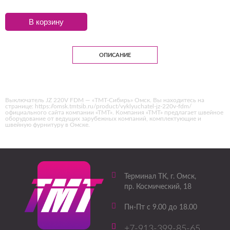
В корзину
ОПИСАНИЕ
Выключатель JZ 220V FDM — «ТМТ-Сибирь» Омск. Вы находитесь на
странице: https://omsk.tmtsib.ru/product/vyklyuchatel-jz-220v-fdm/
официального сайта компании «ТМТ». Компания «ТМТ» предлагает швейное
оборудование от ведущих зарубежных компаний, комплектующие и
швейную фурнитуру в Омске.
Терминал ТК
, г.
Омск
,
пр. Космический, 18
Пн-Пт с 9.00 до 18.00
+7-913-399-85-65