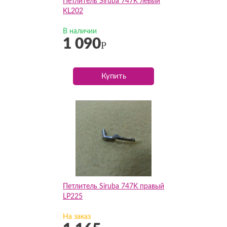
Петлитель Siruba 747K левый
KL202
В наличии
1 090
Р
Купить
Петлитель Siruba 747K правый
LP225
На заказ