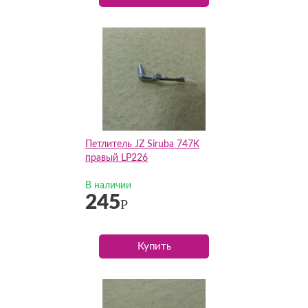
Петлитель JZ Siruba 747K
правый LP226
В наличии
245
Р
Купить