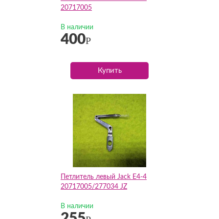
20717005
В наличии
400
Р
Купить
Петлитель левый Jack E4-4
20717005/277034 JZ
В наличии
255