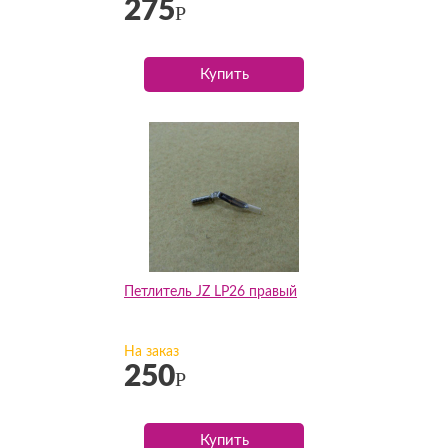
275
Р
Купить
Петлитель JZ LP26 правый
На заказ
250
Р
Купить