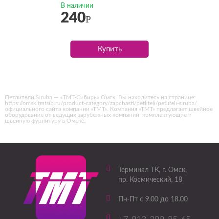
В наличии
240
Р
Купить
Петлители Siruba — «ТМТ-Сибирь» Омск. Вы находитесь на странице:
https://omsk.tmtsib.ru/product-category/zapchasti/petliteli/petliteli-siruba/
официального сайта компании «ТМТ». Компания «ТМТ» предлагает швейное
оборудование от ведущих зарубежных компаний, комплектующие и
швейную фурнитуру в Омске.
Терминал ТК
, г.
Омск
,
пр. Космический, 18
Пн-Пт с 9.00 до 18.00