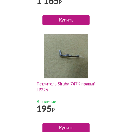
1 165
Р
Купить
Петлитель Siruba 747K правый
LP226
В наличии
195
Р
Купить