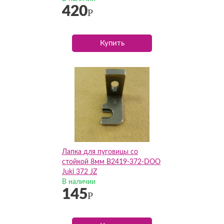
420
Р
Купить
Лапка для пуговицы со
стойкой 8мм B2419-372-DOO
Juki 372 JZ
В наличии
145
Р