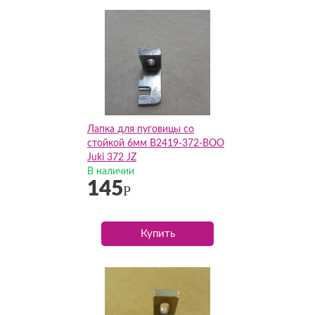
Лапка для пуговицы со
стойкой 6мм B2419-372-BOO
Juki 372 JZ
В наличии
145
Р
Купить