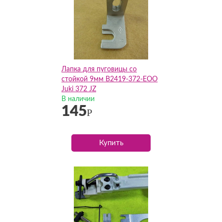
Лапка для пуговицы со
стойкой 9мм B2419-372-EOO
Juki 372 JZ
В наличии
145
Р
Купить