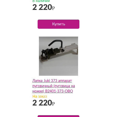
В наличии
2 220
Р
Купить
Лапка Juki 373 аппарат
пуговичный (пуговица на
ножке) B2401-373-OBO
На заказ
2 220
Р