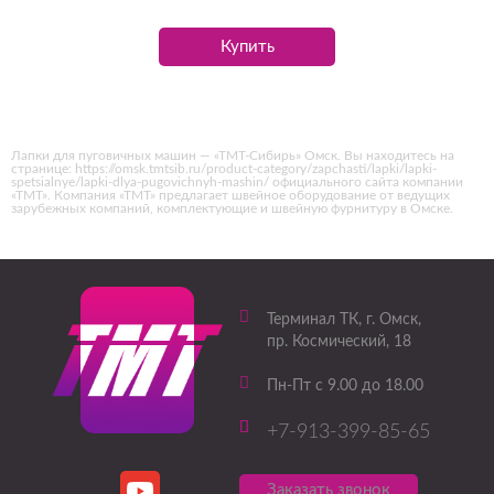
Купить
Лапки для пуговичных машин — «ТМТ-Сибирь» Омск. Вы находитесь на
странице: https://omsk.tmtsib.ru/product-category/zapchasti/lapki/lapki-
spetsialnye/lapki-dlya-pugovichnyh-mashin/ официального сайта компании
«ТМТ». Компания «ТМТ» предлагает швейное оборудование от ведущих
зарубежных компаний, комплектующие и швейную фурнитуру в Омске.
Терминал ТК
, г.
Омск
,
пр. Космический, 18
Пн-Пт с 9.00 до 18.00
+7-913-399-85-65
Заказать звонок