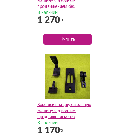
машину с двойным
продвижением без
отключения игл LH515 5/16
В наличии
1 270
JZ
Р
Купить
Комплект на двухигольную
машину с двойным
продвижением без
отключения игл LH515 5/32
В наличии
1 170
JZ
Р