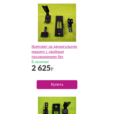
Комплект на двухигольную
машину с двойным
продвижением без
отключения игл LH515 7/8 JZ
В наличии
2 625
Р
Купить