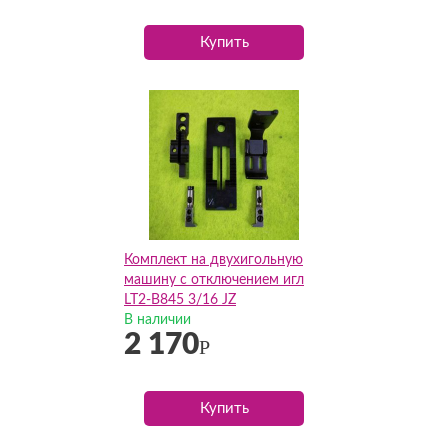
Купить
Комплект на двухигольную
машину с отключением игл
LT2-B845 3/16 JZ
В наличии
2 170
Р
Купить