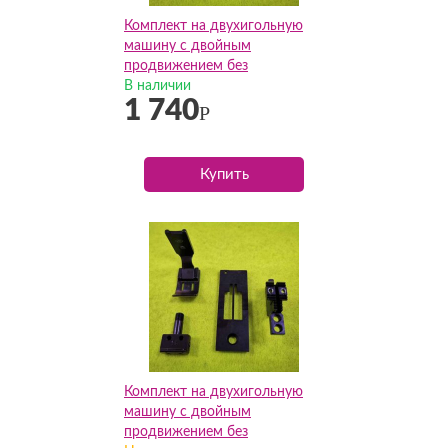
Комплект на двухигольную
машину с двойным
продвижением без
отключения игл LH515 1” JZ
В наличии
1 740
Р
Купить
Комплект на двухигольную
машину с двойным
продвижением без