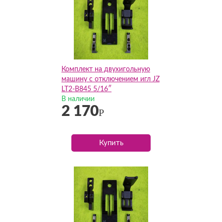
Комплект на двухигольную
машину с отключением игл JZ
LT2-B845 5/16″
В наличии
2 170
Р
Купить