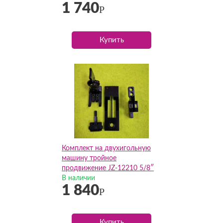
1 740
Р
Купить
Комплект на двухигольную
машину тройное
продвижение JZ-12210 5/8″
В наличии
1 840
Р
Купить