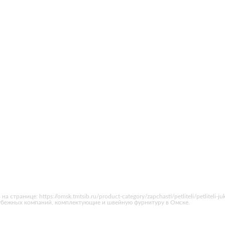
странице: https://omsk.tmtsib.ru/product-category/zapchasti/petliteli/petlitel
рубежных компаний, комплектующие и швейную фурнитуру в Омске.