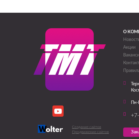
О КОМ
Новост
Акции
Ваканс
Контак
Правила
Тер
Кос
Пн-
+7
Создание сайтов
Зак
Продвижение сайтов