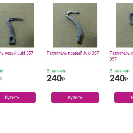
ь левый Juki 357
Петлитель правый Juki 357
Петлитель 
357
ии
В наличии
В наличии
240
240
Р
Р
Р
Купить
Купить