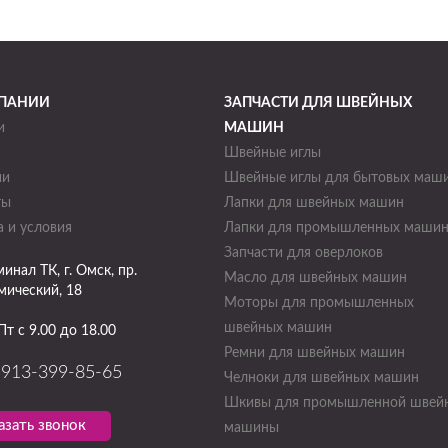
ПАНИИ
ЗАПЧАСТИ ДЛЯ ШВЕЙНЫХ
и
МАШИН
Швейные иглы
ии
Швейные иглы для бытовых маш
ты
Лапки для швейных машин
 и условия
Лапки для промышленных маши
Запчасти для оверлоков
минал ТК
, г.
Омск
,
пр.
Масло для швейных машин
мический, 18
Моторы для промышленных
швейных машин
Пт с 9.00 до 18.00
Ремни для швейных машин
-913-399-85-65
Челноки для швейных машин
Шкивы для промышленной швей
азать звонок
машины