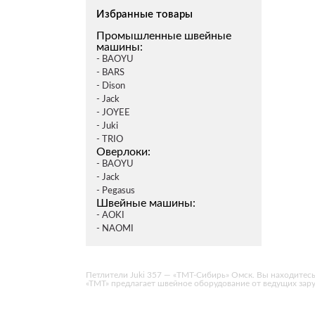
Избранные товары
Промышленные швейные
машины:
- BAOYU
- BARS
- Dison
- Jack
- JOYEE
- Juki
- TRIO
Оверлоки:
- BAOYU
- Jack
- Pegasus
Швейные машины:
- AOKI
- NAOMI
Петлители Juki 357 — «ТМТ-Сибирь» Омск. Вы находитесь на 
«ТМТ» предлагает швейное оборудование от ведущих за