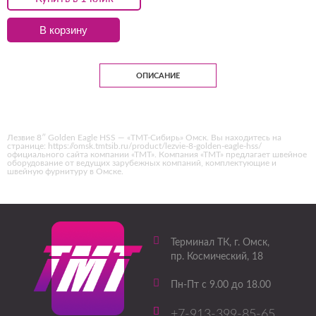
В корзину
ОПИСАНИЕ
Лезвие 8″ Golden Eagle HSS — «ТМТ-Сибирь» Омск. Вы находитесь на
странице: https://omsk.tmtsib.ru/product/lezvie-8-golden-eagle-hss/
официального сайта компании «ТМТ». Компания «ТМТ» предлагает швейное
оборудование от ведущих зарубежных компаний, комплектующие и
швейную фурнитуру в Омске.
Терминал ТК
, г.
Омск
,
пр. Космический, 18
Пн-Пт с 9.00 до 18.00
+7-913-399-85-65